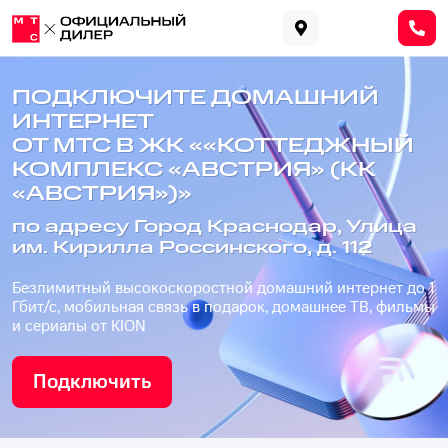
ПОДКЛЮЧИТЕ ДОМАШНИЙ
ИНТЕРНЕТ
ОТ МТС В ЖК ««КОТТЕДЖНЫЙ
КОМПЛЕКС «АВСТРИЯ» (КК
«АВСТРИЯ»)»
по адресу Город Краснодар, Улица
им. Кирилла Россинского, д. 112
Безлимитный высокоскоростной домашний интернет до 1
Гбит/с, мобильная связь в подарок, домашнее ТВ, фильмы
и сериалы от KION
Подключить