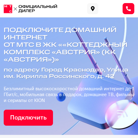
ПОДКЛЮЧИТЕ ДОМАШНИЙ
ИНТЕРНЕТ
ОТ МТС В ЖК ««КОТТЕДЖНЫЙ
КОМПЛЕКС «АВСТРИЯ» (КК
«АВСТРИЯ»)»
по адресу Город Краснодар, Улица
им. Кирилла Россинского, д. 42
Безлимитный высокоскоростной домашний интернет до 1
Гбит/с, мобильная связь в подарок, домашнее ТВ, фильмы
и сериалы от KION
Подключить