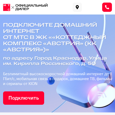
ПОДКЛЮЧИТЕ ДОМАШНИЙ
ИНТЕРНЕТ
ОТ МТС В ЖК ««КОТТЕДЖНЫЙ
КОМПЛЕКС «АВСТРИЯ» (КК
«АВСТРИЯ»)»
по адресу Город Краснодар, Улица
им. Кирилла Россинского, д. 50
Безлимитный высокоскоростной домашний интернет до 1
Гбит/с, мобильная связь в подарок, домашнее ТВ, фильмы
и сериалы от KION
Подключить