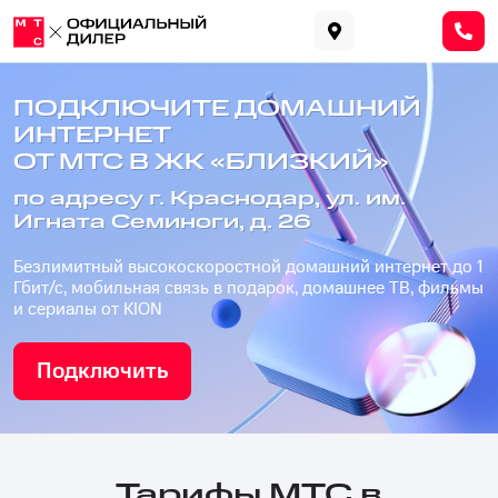
ПОДКЛЮЧИТЕ ДОМАШНИЙ
ИНТЕРНЕТ
ОТ МТС В ЖК «БЛИЗКИЙ»
по адресу г. Краснодар, ул. им.
Игната Семиноги, д. 26
Безлимитный высокоскоростной домашний интернет до 1
Гбит/с, мобильная связь в подарок, домашнее ТВ, фильмы
и сериалы от KION
Подключить
Тарифы МТС в