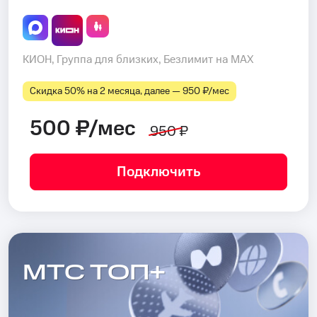
КИОН, Группа для близких, Безлимит на MAX
Скидка 50% на 2 месяца, далее — 950 ₽⁠/⁠мес
500 ₽/мес
950 ₽
Подключить
МТС ТОП+