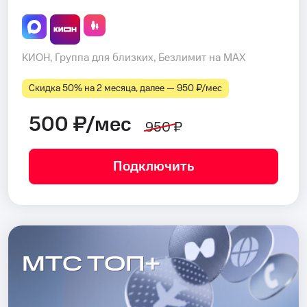
КИОН, Группа для близких, Безлимит на MAX
Скидка 50% на 2 месяца, далее — 950 ₽⁠/⁠мес
500 ₽/мес
950 ₽
Подключить
МТС ТОП+