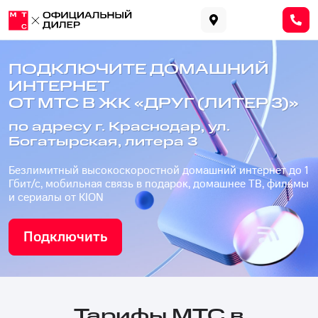
ПОДКЛЮЧИТЕ ДОМАШНИЙ
ИНТЕРНЕТ
ОТ МТС В ЖК «ДРУГ (ЛИТЕР 3)»
по адресу г. Краснодар, ул.
Богатырская, литера 3
Безлимитный высокоскоростной домашний интернет до 1
Гбит/с, мобильная связь в подарок, домашнее ТВ, фильмы
и сериалы от KION
Подключить
Тарифы МТС в