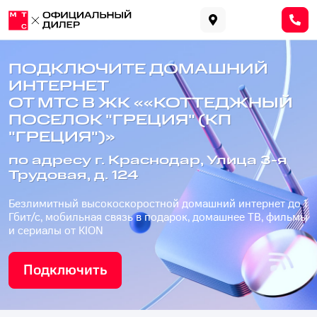
ПОДКЛЮЧИТЕ ДОМАШНИЙ
ИНТЕРНЕТ
ОТ МТС В ЖК ««КОТТЕДЖНЫЙ
ПОСЕЛОК "ГРЕЦИЯ" (КП
"ГРЕЦИЯ")»
по адресу г. Краснодар, Улица 3-я
Трудовая, д. 124
Безлимитный высокоскоростной домашний интернет до 1
Гбит/с, мобильная связь в подарок, домашнее ТВ, фильмы
и сериалы от KION
Подключить