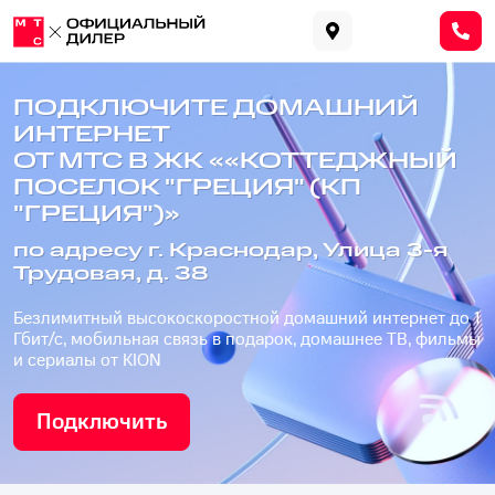
ПОДКЛЮЧИТЕ ДОМАШНИЙ
ИНТЕРНЕТ
ОТ МТС В ЖК ««КОТТЕДЖНЫЙ
ПОСЕЛОК "ГРЕЦИЯ" (КП
"ГРЕЦИЯ")»
по адресу г. Краснодар, Улица 3-я
Трудовая, д. 38
Безлимитный высокоскоростной домашний интернет до 1
Гбит/с, мобильная связь в подарок, домашнее ТВ, фильмы
и сериалы от KION
Подключить