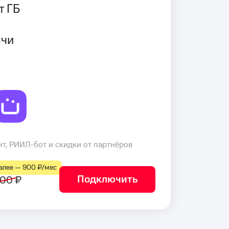
т ГБ
ачи
т, РИИЛ-бот и скидки от партнёров
лее — 900 ₽⁠/⁠мес
Подключить
00 ₽