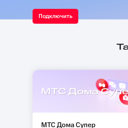
Подключить
Т
МТС Дома Суп
МТС Дома Супер