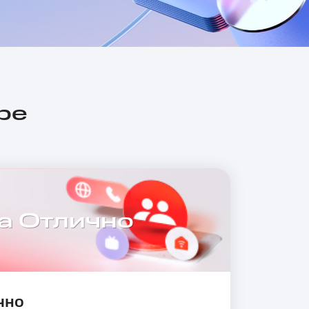
ре
а Отлично
чно