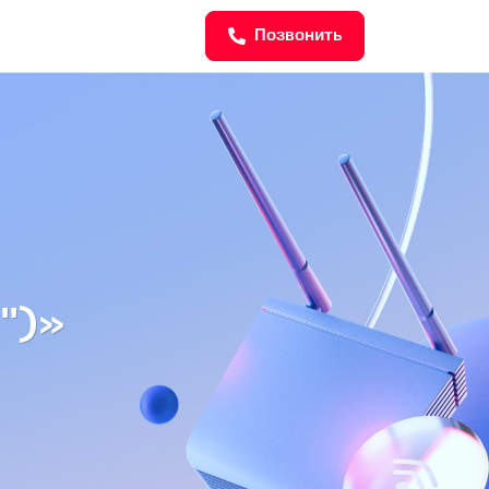
Позвонить
")»