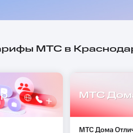
арифы МТС в Краснода
ер
МТС Дом
МТС Дома Отли