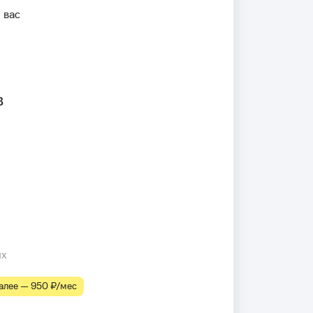
 вас
в
их
лее — 950 ₽⁠/⁠мес