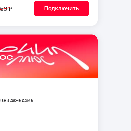
Подключить
50 ₽
юс
изни даже дома