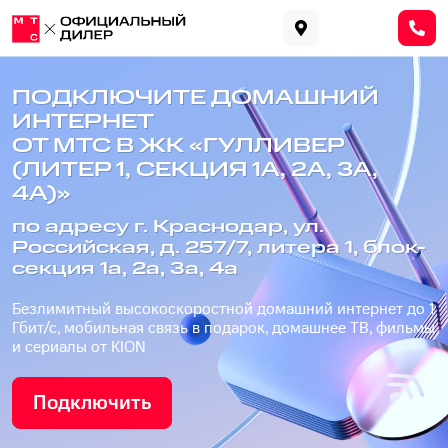
ПОДКЛЮЧИТЕ ДОМАШНИЙ
ИНТЕРНЕТ
ОТ МТС В ЖК «ГУЛЛИВЕР
(ЛИТЕР 1, СЕКЦИЯ 1А, 2А, 3А,
4А)»
по адресу г. Краснодар, ул.
Российская, д. 257/7, литера 1, блок-
секция 1а, 2а, 3а, 4а
Безлимитный высокоскоростной домашний интернет до 1
Гбит/с, мобильная связь в подарок, домашнее ТВ, фильмы
и сериалы от KION
Подключить