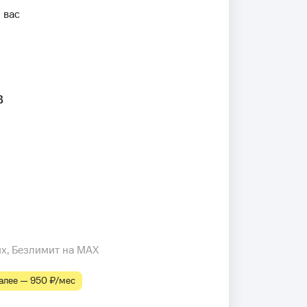
 вас
в
их, Безлимит на MAX
лее — 950 ₽⁠/⁠мес