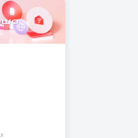
ошо
AX