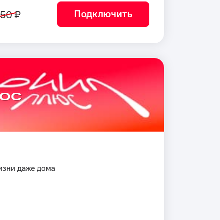
Подключить
50 ₽
юс
изни даже дома