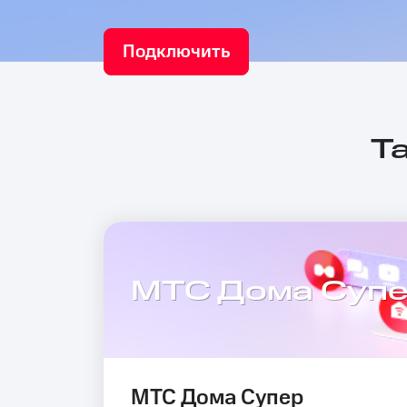
Подключить
Т
МТС Дома Суп
МТС Дома Супер