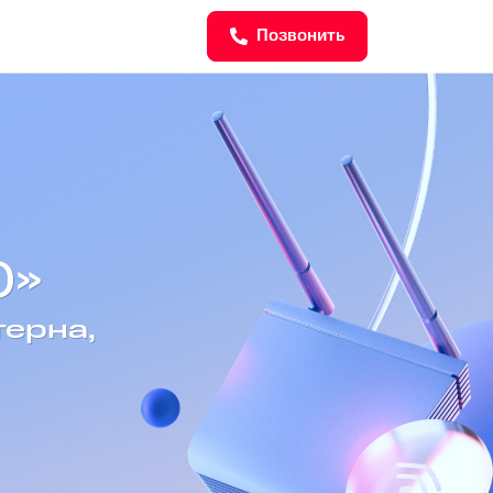
Позвонить
)»
терна,