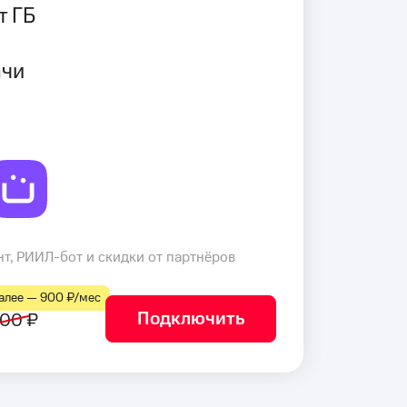
т ГБ
ачи
т, РИИЛ-бот и скидки от партнёров
лее — 900 ₽⁠/⁠мес
Подключить
00 ₽