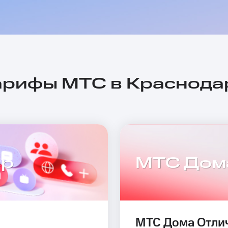
арифы МТС в Краснода
ер
МТС Дом
МТС Дома Отли