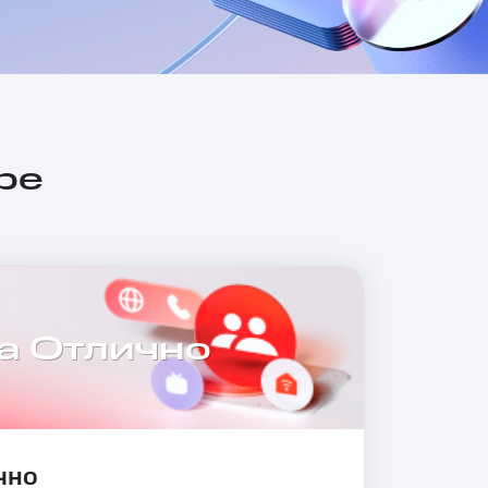
ре
а Отлично
чно