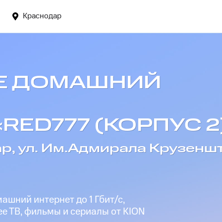
Краснодар
Е ДОМАШНИЙ
«RED777 (КОРПУС 2
ар, ул. Им.Адмирала Крузенш
шний интернет до 1 Гбит/с,
е ТВ, фильмы и сериалы от KION