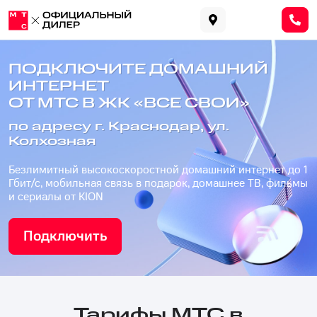
ПОДКЛЮЧИТЕ ДОМАШНИЙ
ИНТЕРНЕТ
ОТ МТС В ЖК «ВСЕ СВОИ»
по адресу г. Краснодар, ул.
Колхозная
Безлимитный высокоскоростной домашний интернет до 1
Гбит/с, мобильная связь в подарок, домашнее ТВ, фильмы
и сериалы от KION
Подключить
Тарифы МТС в