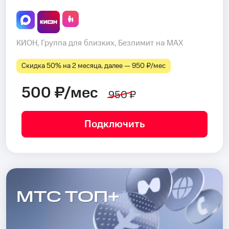
КИОН, Группа для близких, Безлимит на MAX
Скидка 50% на 2 месяца, далее — 950 ₽⁠/⁠мес
500 ₽/мес
950 ₽
Подключить
МТС ТОП+