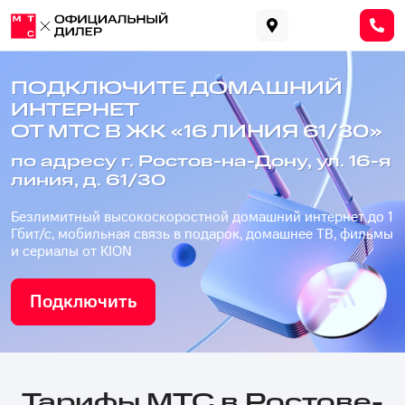
ПОДКЛЮЧИТЕ ДОМАШНИЙ
ИНТЕРНЕТ
ОТ МТС В ЖК «16 ЛИНИЯ 61/30»
по адресу г. Ростов-на-Дону, ул. 16-я
линия, д. 61/30
Безлимитный высокоскоростной домашний интернет до 1
Гбит/с, мобильная связь в подарок, домашнее ТВ, фильмы
и сериалы от KION
Подключить
Тарифы МТС в Ростове-