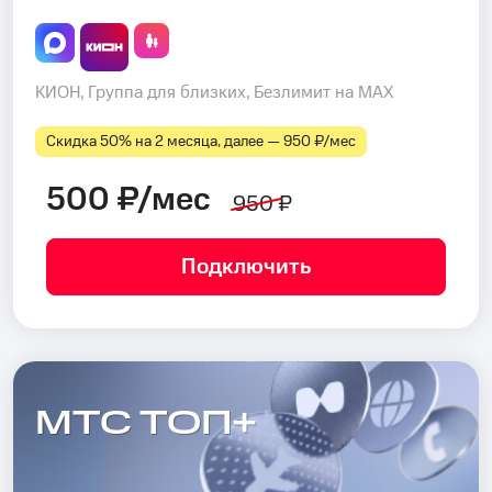
КИОН, Группа для близких, Безлимит на MAX
Скидка 50% на 2 месяца, далее — 950 ₽⁠/⁠мес
500 ₽/мес
950 ₽
Подключить
МТС ТОП+