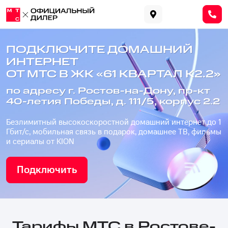
ПОДКЛЮЧИТЕ ДОМАШНИЙ
ИНТЕРНЕТ
ОТ МТС В ЖК «61 КВАРТАЛ К2.2»
по адресу г. Ростов-на-Дону, пр-кт
40-летия Победы, д. 111/5, корпус 2.2
Безлимитный высокоскоростной домашний интернет до 1
Гбит/с, мобильная связь в подарок, домашнее ТВ, фильмы
и сериалы от KION
Подключить
Тарифы МТС в Ростове-