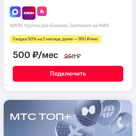
КИОН, Группа для близких, Безлимит на MAX
Скидка 50% на 2 месяца, далее — 950 ₽⁠/⁠мес
500 ₽/мес
950 ₽
Подключить
МТС ТОП+