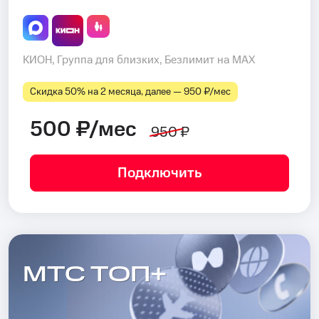
КИОН, Группа для близких, Безлимит на MAX
Скидка 50% на 2 месяца, далее — 950 ₽⁠/⁠мес
500 ₽/мес
950 ₽
Подключить
МТС ТОП+