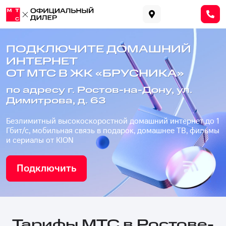
ПОДКЛЮЧИТЕ ДОМАШНИЙ
ИНТЕРНЕТ
ОТ МТС В ЖК «БРУСНИКА»
по адресу г. Ростов-на-Дону, ул.
Димитрова, д. 63
Безлимитный высокоскоростной домашний интернет до 1
Гбит/с, мобильная связь в подарок, домашнее ТВ, фильмы
и сериалы от KION
Подключить
Тарифы МТС в Ростове-