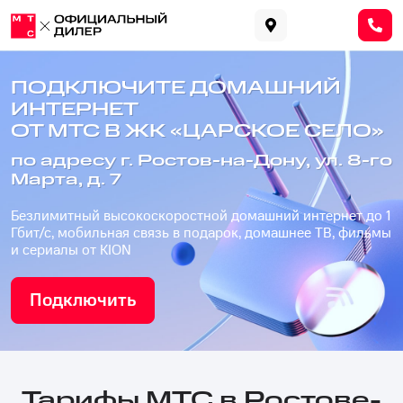
ПОДКЛЮЧИТЕ ДОМАШНИЙ
ИНТЕРНЕТ
ОТ МТС В ЖК «ЦАРСКОЕ СЕЛО»
по адресу г. Ростов-на-Дону, ул. 8-го
Марта, д. 7
Безлимитный высокоскоростной домашний интернет до 1
Гбит/с, мобильная связь в подарок, домашнее ТВ, фильмы
и сериалы от KION
Подключить
Тарифы МТС в Ростове-