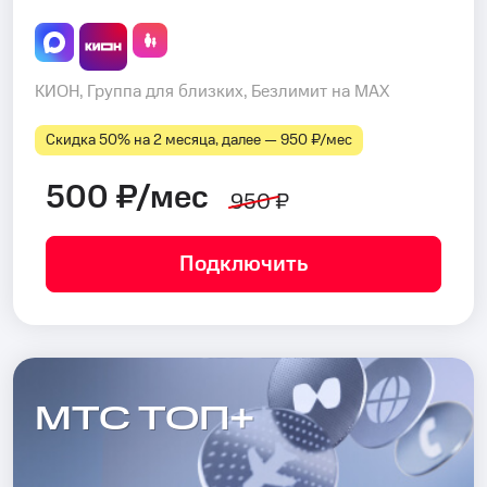
КИОН, Группа для близких, Безлимит на MAX
Скидка 50% на 2 месяца, далее — 950 ₽⁠/⁠мес
500 ₽/мес
950 ₽
Подключить
МТС ТОП+