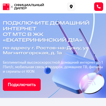
ПОДКЛЮЧИТЕ ДОМАШНИЙ
ИНТЕРНЕТ
ОТ МТС В ЖК
«ЕКАТЕРИНИНСКИЙ Д1А»
по адресу г. Ростов-на-Дону, ул.
Магнитогорская, д. 1а
Безлимитный высокоскоростной домашний интернет до 1
Гбит/с, мобильная связь в подарок, домашнее ТВ, фильмы
и сериалы от KION
Подключить