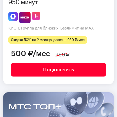
950 минут
КИОН, Группа для близких, Безлимит на MAX
Скидка 50% на 2 месяца, далее — 950 ₽⁠/⁠мес
500 ₽/мес
950 ₽
Подключить
МТС ТОП+