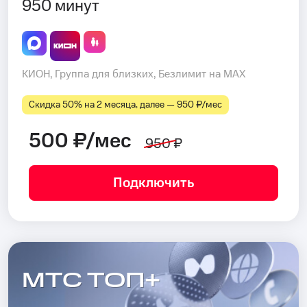
950 минут
КИОН, Группа для близких, Безлимит на MAX
Скидка 50% на 2 месяца, далее — 950 ₽⁠/⁠мес
500 ₽/мес
950 ₽
Подключить
МТС ТОП+