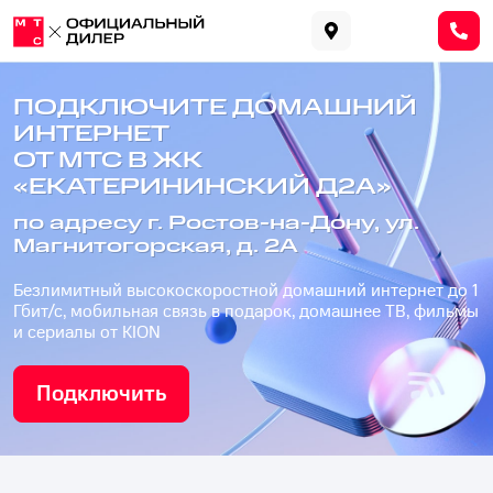
ПОДКЛЮЧИТЕ ДОМАШНИЙ
ИНТЕРНЕТ
ОТ МТС В ЖК
«ЕКАТЕРИНИНСКИЙ Д2А»
по адресу г. Ростов-на-Дону, ул.
Магнитогорская, д. 2А
Безлимитный высокоскоростной домашний интернет до 1
Гбит/с, мобильная связь в подарок, домашнее ТВ, фильмы
и сериалы от KION
Подключить