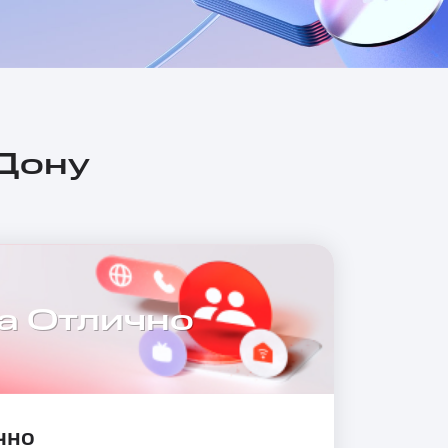
-Дону
а Отлично
чно