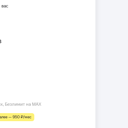
 вас
в
их, Безлимит на MAX
лее — 950 ₽⁠/⁠мес