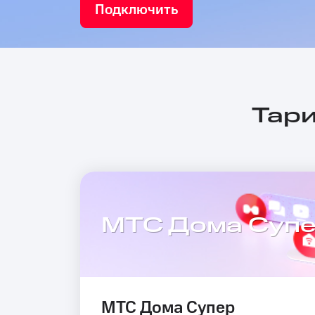
Подключить
Тари
МТС Дома Суп
МТС Дома Супер