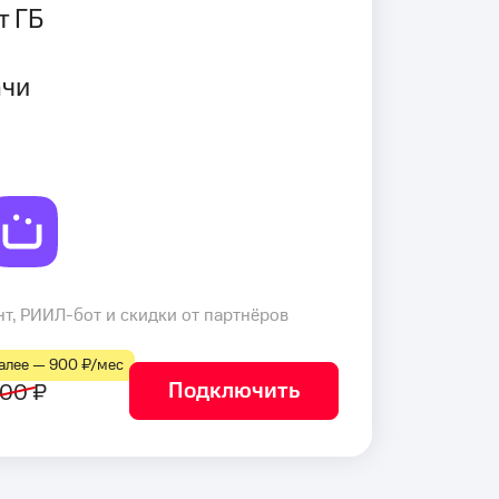
т ГБ
ачи
т, РИИЛ-бот и скидки от партнёров
лее — 900 ₽⁠/⁠мес
Подключить
00 ₽