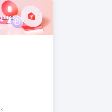
ошо
AX