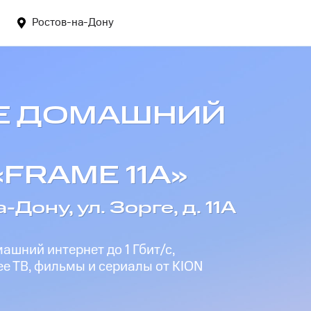
Ростов-на-Дону
Е ДОМАШНИЙ
«FRAME 11А»
-Дону, ул. Зорге, д. 11А
шний интернет до 1 Гбит/с,
е ТВ, фильмы и сериалы от KION