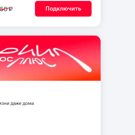
Подключить
50 ₽
юс
изни даже дома