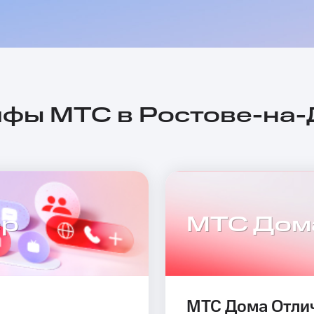
фы МТС в Ростове-на
ер
МТС Дом
МТС Дома Отли