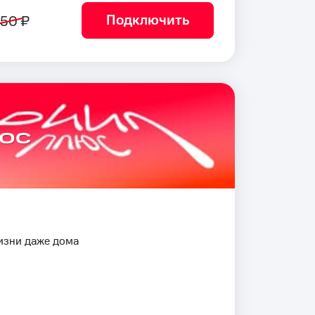
Подключить
50 ₽
юс
изни даже дома