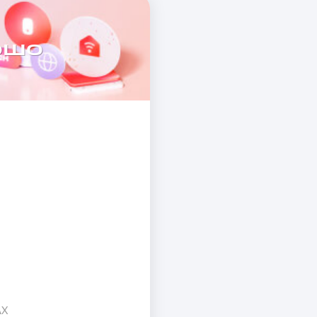
ошо
AX