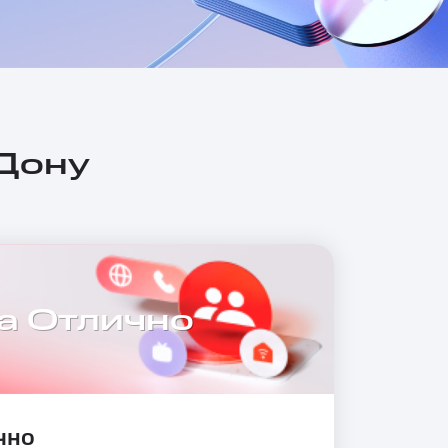
-Дону
а Отлично
чно