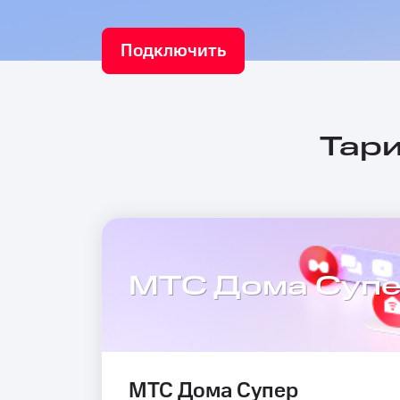
Подключить
Тари
МТС Дома Суп
МТС Дома Супер