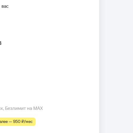
 вас
в
их, Безлимит на MAX
лее — 950 ₽⁠/⁠мес