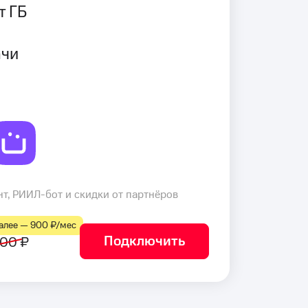
т ГБ
ачи
т, РИИЛ-бот и скидки от партнёров
лее — 900 ₽⁠/⁠мес
Подключить
00 ₽