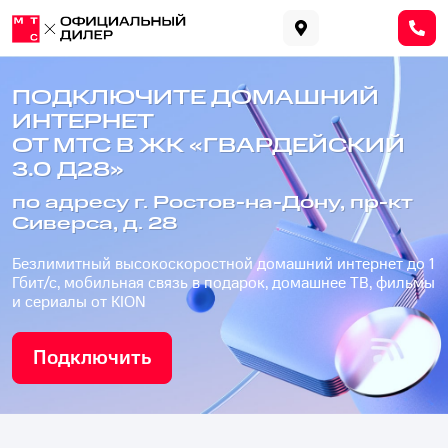
ПОДКЛЮЧИТЕ ДОМАШНИЙ
ИНТЕРНЕТ
ОТ МТС В ЖК «ГВАРДЕЙСКИЙ
3.0 Д28»
по адресу г. Ростов-на-Дону, пр-кт
Сиверса, д. 28
Безлимитный высокоскоростной домашний интернет до 1
Гбит/с, мобильная связь в подарок, домашнее ТВ, фильмы
и сериалы от KION
Подключить