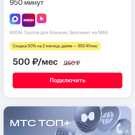
950 минут
КИОН, Группа для близких, Безлимит на MAX
Скидка 50% на 2 месяца, далее — 950 ₽⁠/⁠мес
500 ₽/мес
950 ₽
Подключить
МТС ТОП+