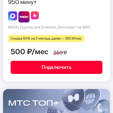
950 минут
КИОН, Группа для близких, Безлимит на MAX
Скидка 50% на 2 месяца, далее — 950 ₽⁠/⁠мес
500 ₽/мес
950 ₽
Подключить
МТС ТОП+