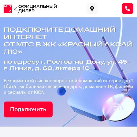
ПОДКЛЮЧИТЕ ДОМАШНИЙ
ИНТЕРНЕТ
ОТ МТС В ЖК «КРАСНЫЙ АКСАЙ
Л10»
по адресу г. Ростов-на-Дону, ул. 45-
я Линия, д. 60, литера 10
Безлимитный высокоскоростной домашний интернет до 1
Гбит/с, мобильная связь в подарок, домашнее ТВ, фильмы
и сериалы от KION
Подключить