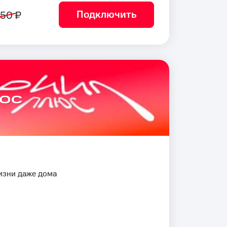
Подключить
50 ₽
юс
изни даже дома