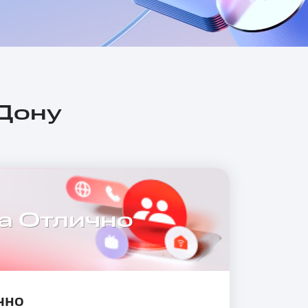
-Дону
а Отлично
чно