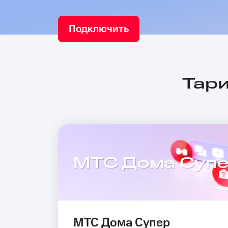
Подключить
Тари
МТС Дома Суп
МТС Дома Супер