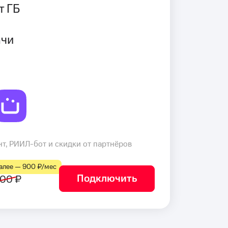
т ГБ
ачи
т, РИИЛ-бот и скидки от партнёров
лее — 900 ₽⁠/⁠мес
Подключить
00 ₽