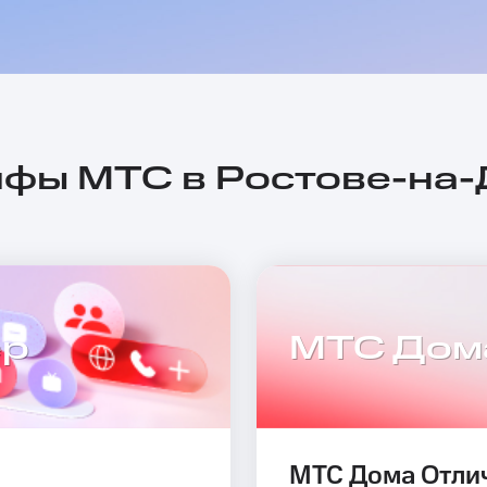
фы МТС в Ростове-на
ер
МТС Дом
МТС Дома Отли