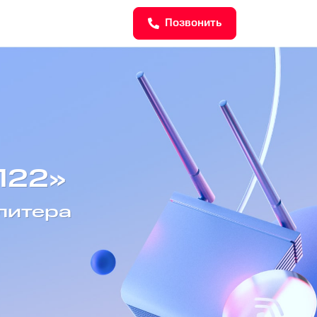
Позвонить
Л22»
 литера