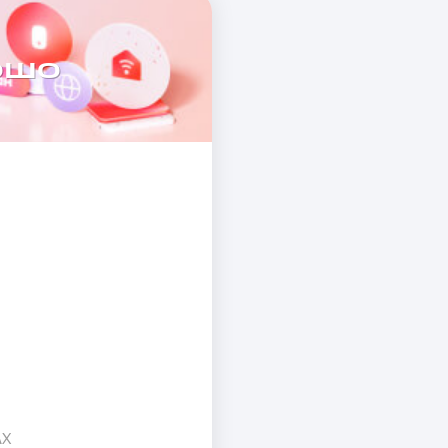
ошо
AX