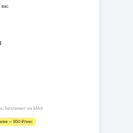
 вас
в
их, Безлимит на MAX
лее — 950 ₽⁠/⁠мес