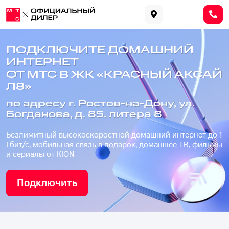
ПОДКЛЮЧИТЕ ДОМАШНИЙ
ИНТЕРНЕТ
ОТ МТС В ЖК «КРАСНЫЙ АКСАЙ
Л8»
по адресу г. Ростов-на-Дону, ул.
Богданова, д. 85. литера 8
Безлимитный высокоскоростной домашний интернет до 1
Гбит/с, мобильная связь в подарок, домашнее ТВ, фильмы
и сериалы от KION
Подключить