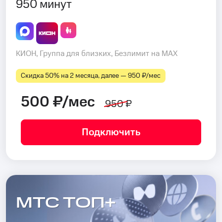
950 минут
КИОН, Группа для близких, Безлимит на MAX
Скидка 50% на 2 месяца, далее — 950 ₽⁠/⁠мес
500 ₽/мес
950 ₽
Подключить
МТС ТОП+