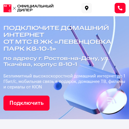
ПОДКЛЮЧИТЕ ДОМАШНИЙ
ИНТЕРНЕТ
ОТ МТС В ЖК «ЛЕВЕНЦОВКА
ПАРК К8-10-1»
по адресу г. Ростов-на-Дону, ул.
Ткачёва, корпус 8-10-1
Безлимитный высокоскоростной домашний интернет до 1
Гбит/с, мобильная связь в подарок, домашнее ТВ, фильмы
и сериалы от KION
Подключить