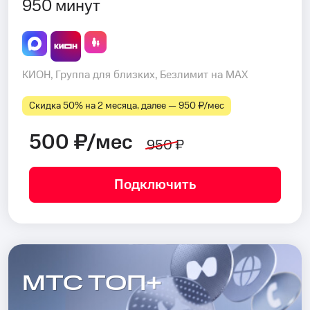
950 минут
КИОН, Группа для близких, Безлимит на MAX
Скидка 50% на 2 месяца, далее — 950 ₽⁠/⁠мес
500 ₽/мес
950 ₽
Подключить
МТС ТОП+