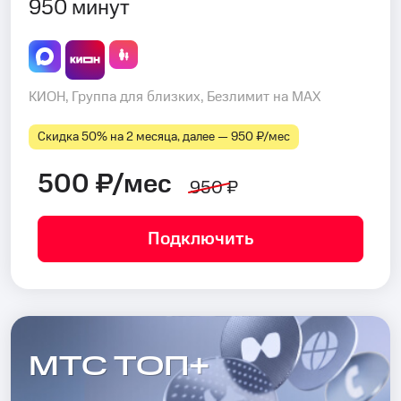
950 минут
КИОН, Группа для близких, Безлимит на MAX
Скидка 50% на 2 месяца, далее — 950 ₽⁠/⁠мес
500 ₽/мес
950 ₽
Подключить
МТС ТОП+