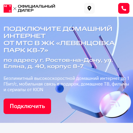
ПОДКЛЮЧИТЕ ДОМАШНИЙ
ИНТЕРНЕТ
ОТ МТС В ЖК «ЛЕВЕНЦОВКА
ПАРК К8-7»
по адресу г. Ростов-на-Дону, ул.
Еляна, д. 40, корпус 8-7
Безлимитный высокоскоростной домашний интернет до 1
Гбит/с, мобильная связь в подарок, домашнее ТВ, фильмы
и сериалы от KION
Подключить