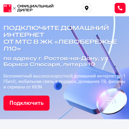
ПОДКЛЮЧИТЕ ДОМАШНИЙ
ИНТЕРНЕТ
ОТ МТС В ЖК «ЛЕВОБЕРЕЖЬЕ
Л10»
по адресу г. Ростов-на-Дону, ул
Бориса Слюсаря, литера 10
Безлимитный высокоскоростной домашний интернет до 1
Гбит/с, мобильная связь в подарок, домашнее ТВ, фильмы
и сериалы от KION
Подключить