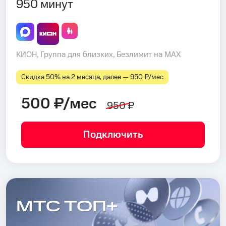
950 минут
КИОН, Группа для близких, Безлимит на MAX
Скидка 50% на 2 месяца, далее — 950 ₽⁠/⁠мес
500 ₽/мес
950 ₽
Подключить
МТС ТОП+