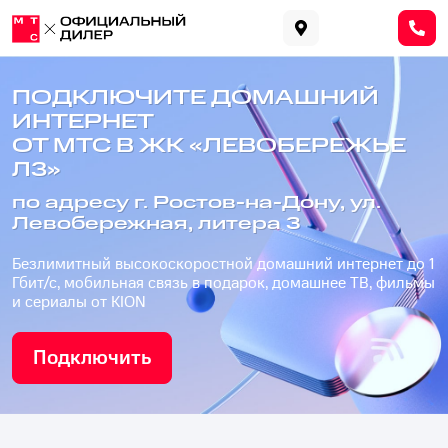
ПОДКЛЮЧИТЕ ДОМАШНИЙ
ИНТЕРНЕТ
ОТ МТС В ЖК «ЛЕВОБЕРЕЖЬЕ
Л3»
по адресу г. Ростов-на-Дону, ул.
Левобережная, литера 3
Безлимитный высокоскоростной домашний интернет до 1
Гбит/с, мобильная связь в подарок, домашнее ТВ, фильмы
и сериалы от KION
Подключить