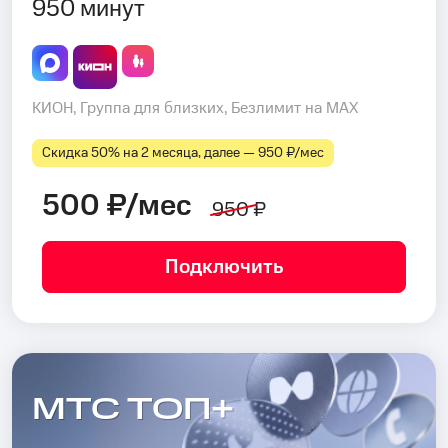
950 минут
КИОН, Группа для близких, Безлимит на MAX
Скидка 50% на 2 месяца, далее — 950 ₽⁠/⁠мес
500 ₽/мес
950 ₽
Подключить
МТС ТОП+