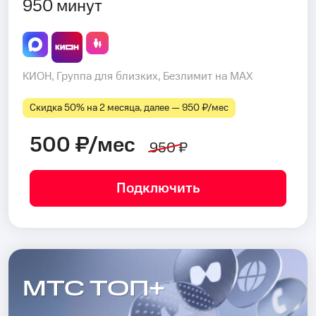
950 минут
КИОН, Группа для близких, Безлимит на MAX
Скидка 50% на 2 месяца, далее — 950 ₽⁠/⁠мес
500 ₽/мес
950 ₽
Подключить
МТС ТОП+