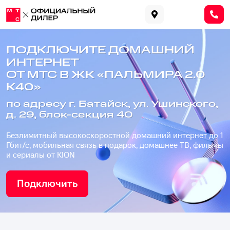
ПОДКЛЮЧИТЕ ДОМАШНИЙ
ИНТЕРНЕТ
ОТ МТС В ЖК «ПАЛЬМИРА 2.0
К40»
по адресу г. Батайск, ул. Ушинского,
д. 29, блок-секция 40
Безлимитный высокоскоростной домашний интернет до 1
Гбит/с, мобильная связь в подарок, домашнее ТВ, фильмы
и сериалы от KION
Подключить