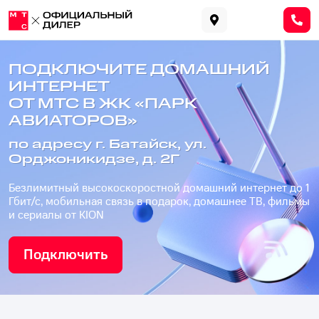
ПОДКЛЮЧИТЕ ДОМАШНИЙ
ИНТЕРНЕТ
ОТ МТС В ЖК «ПАРК
АВИАТОРОВ»
по адресу г. Батайск, ул.
Орджоникидзе, д. 2Г
Безлимитный высокоскоростной домашний интернет до 1
Гбит/с, мобильная связь в подарок, домашнее ТВ, фильмы
и сериалы от KION
Подключить