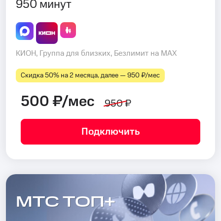
950 минут
КИОН, Группа для близких, Безлимит на MAX
Скидка 50% на 2 месяца, далее — 950 ₽⁠/⁠мес
500 ₽/мес
950 ₽
Подключить
МТС ТОП+