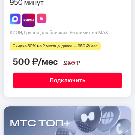
950 минут
КИОН, Группа для близких, Безлимит на MAX
Скидка 50% на 2 месяца, далее — 950 ₽⁠/⁠мес
500 ₽/мес
950 ₽
Подключить
МТС ТОП+