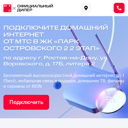
ПОДКЛЮЧИТЕ ДОМАШНИЙ
ИНТЕРНЕТ
ОТ МТС В ЖК «ПАРК
ОСТРОВСКОГО 2 2 ЭТАП»
по адресу г. Ростов-на-Дону, ул.
Воровского, д. 17Б, литера 2
Безлимитный высокоскоростной домашний интернет до 1
Гбит/с, мобильная связь в подарок, домашнее ТВ, фильмы
и сериалы от KION
Подключить