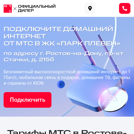
ПОДКЛЮЧИТЕ ДОМАШНИЙ
ИНТЕРНЕТ
ОТ МТС В ЖК «ПАРК ПЛЕВЕН»
по адресу г. Ростов-на-Дону, пр-кт
Стачки, д. 215б
Безлимитный высокоскоростной домашний интернет до 1
Гбит/с, мобильная связь в подарок, домашнее ТВ, фильмы
и сериалы от KION
Подключить
Тарифы МТС в Ростове-