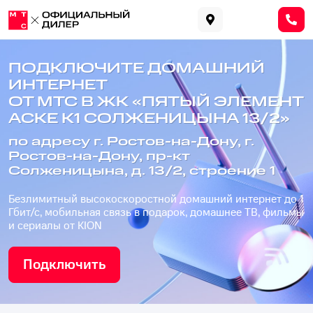
ПОДКЛЮЧИТЕ ДОМАШНИЙ
ИНТЕРНЕТ
ОТ МТС В ЖК «ПЯТЫЙ ЭЛЕМЕНТ
АСКЕ К1 СОЛЖЕНИЦЫНА 13/2»
по адресу г. Ростов-на-Дону, г.
Ростов-на-Дону, пр-кт
Солженицына, д. 13/2, строение 1
Безлимитный высокоскоростной домашний интернет до 1
Гбит/с, мобильная связь в подарок, домашнее ТВ, фильмы
и сериалы от KION
Подключить