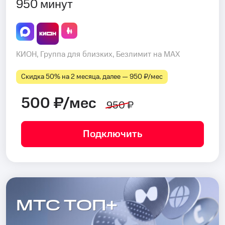
950 минут
КИОН, Группа для близких, Безлимит на MAX
Скидка 50% на 2 месяца, далее — 950 ₽⁠/⁠мес
500 ₽/мес
950 ₽
Подключить
МТС ТОП+