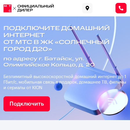
ПОДКЛЮЧИТЕ ДОМАШНИЙ
ИНТЕРНЕТ
ОТ МТС В ЖК «СОЛНЕЧНЫЙ
ГОРОД Д20»
по адресу г. Батайск, ул.
Олимпийское Кольцо, д. 20
Безлимитный высокоскоростной домашний интернет до 1
Гбит/с, мобильная связь в подарок, домашнее ТВ, фильмы
и сериалы от KION
Подключить