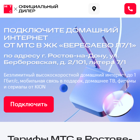
ПОДКЛЮЧИТЕ ДОМАШНИЙ
ИНТЕРНЕТ
ОТ МТС В ЖК «ВЕРЕСАЕВО Л7/1»
по адресу г. Ростов-на-Дону, ул.
Берберовская, д. 2/101, литера 7/1
Безлимитный высокоскоростной домашний интернет до 1
Гбит/с, мобильная связь в подарок, домашнее ТВ, фильмы
и сериалы от KION
Подключить
Тарифы МТС в Ростове-