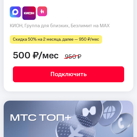
КИОН, Группа для близких, Безлимит на MAX
Скидка 50% на 2 месяца, далее — 950 ₽⁠/⁠мес
500 ₽/мес
950 ₽
Подключить
МТС ТОП+