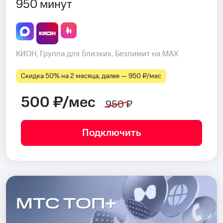
950 минут
КИОН, Группа для близких, Безлимит на MAX
Скидка 50% на 2 месяца, далее — 950 ₽⁠/⁠мес
500 ₽/мес
950 ₽
Подключить
МТС ТОП+