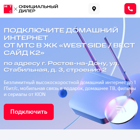
ПОДКЛЮЧИТЕ ДОМАШНИЙ
ИНТЕРНЕТ
ОТ МТС В ЖК «WEST SIDE / ВЕСТ
САЙД К2»
по адресу г. Ростов-на-Дону, ул.
Стабильная, д. 3, строение 2
Безлимитный высокоскоростной домашний интернет до 1
Гбит/с, мобильная связь в подарок, домашнее ТВ, фильмы
и сериалы от KION
Подключить