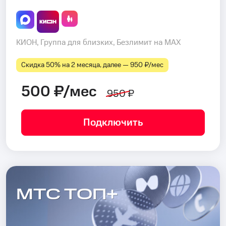
КИОН, Группа для близких, Безлимит на MAX
Скидка 50% на 2 месяца, далее — 950 ₽⁠/⁠мес
500 ₽/мес
950 ₽
Подключить
МТС ТОП+