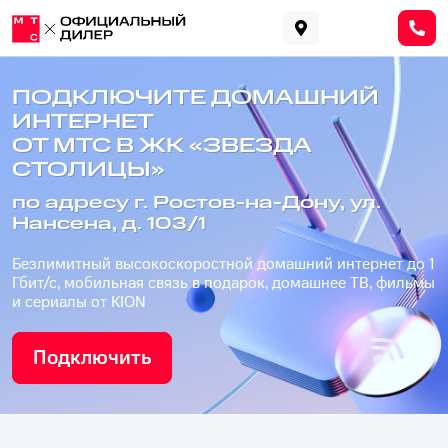
ПОДКЛЮЧИТЕ ДОМАШНИЙ
ИНТЕРНЕТ
ОТ МТС В ЖК «ЗВЕЗДА
СТОЛИЦЫ»
по адресу г. Ростов-на-Дону, ул.
Нансена, д. 103/1
Безлимитный высокоскоростной домашний интернет до 1
Гбит/с, мобильная связь в подарок, домашнее ТВ, фильмы
и сериалы от KION
Подключить