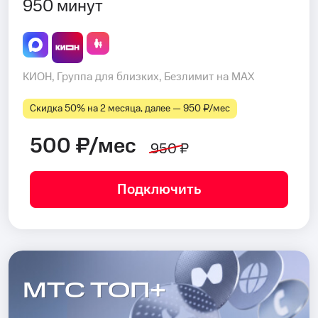
950 минут
КИОН, Группа для близких, Безлимит на MAX
Скидка 50% на 2 месяца, далее — 950 ₽⁠/⁠мес
500 ₽/мес
950 ₽
Подключить
МТС ТОП+